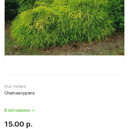
Чайно-гибридные розы
Смородина
Код товара
Chamaecyparis
В питомнике ✓
15.00 р.