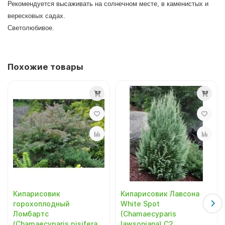
Рекомендуется высаживать на солнечном месте, в каменистых и
вересковых садах.
Светолюбивое.
Похожие товары
Кипарисовик
Кипарисовик Лавсона
горохоплодный
White Spot
Ломбартс
(Chamaecyparis
(Chamaecyparis pisifera
lawsoniana) С2