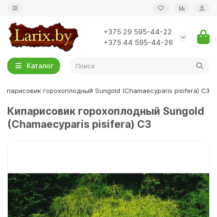
+375 29 595-44-22
Назад
Назад
Назад
+375 44 595-44-26
Английские розы
Актинидия (Киви)
Алыча
Каталог
Исторические розы
Виноград
Орехи
Кипарисовик горохоплодный Sungold (Chamaecyparis pisifera) С3
Кипарисовик горохоплодный Sungold
Парковые розы
Годжи
Рябина садовая
(Chamaecyparis pisifera) С3
Плетистые розы
Калина
Яблони зимние
Почвопокровные розы
Княженика
Яблони осенние
Розы флорибунда
Крыжовник
Розы-шрабы
Малина